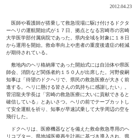
2012.04.23
医師や看護師が搭乗して救急現場に駆け付けるドクタ
ーヘリの運航開始式が１７日、拠点となる宮崎市の宮崎
大学医学部付属病院であった。県内全域を対象に１８日
から運用を開始。救命率向上や患者の重度後遺症の軽減
が期待されている。
敷地内のヘリ格納庫であった開始式には自治体や県医
師会、消防など関係者約１５０人が出席した。河野俊嗣
知事は「待望のドクヘリで、県民の救急医療が大きく前
進する。ヘリに懸ける皆さんの気持ちに感謝したい」。
菅沼龍夫学長は「宮崎の救急医療に大いに貢献できると
確信している」とあいさつ。ヘリの前でテープカットし
て安全運航を祈り、知事が早速試乗して大学周辺の空を
飛行した。
ドクヘリは、医療機器などを備えた救命救急専用のヘ
リコプター。県地域医療再生計画に基づき導入され、県