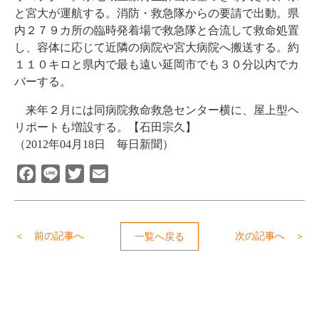
と宮大が運航する。消防・救急隊からの要請で出動。県
内２７９カ所の臨時発着場で救急隊と合流して救命処置
し、容体に応じて近隣の病院や宮大病院へ搬送する。約
１１０キロと県内で最も遠い延岡市でも３０分以内でカ
バーする。
来年２月には同病院救命救急センター横に、屋上型ヘ
リポートも増設する。【石田宗久】
（2012年04月18日 毎日新聞）
Facebook
Line
Twitter
Email
＜ 前の記事へ
次の記事へ ＞
一覧へ戻る