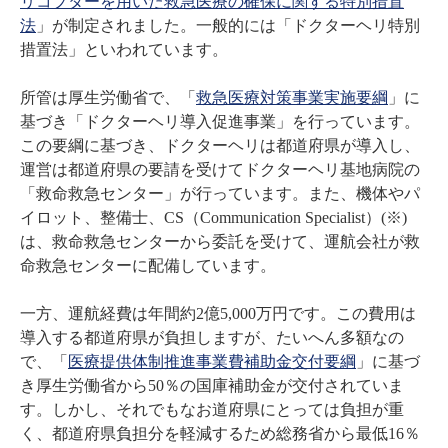
リコプターを用いた救急医療の確保に関する特別措置
法
」が制定されました。一般的には「ドクターヘリ特別
措置法」といわれています。
所管は厚生労働省で、「
救急医療対策事業実施要綱
」に
基づき「ドクターヘリ導入促進事業」を行っています。
この要綱に基づき、ドクターヘリは都道府県が導入し、
運営は都道府県の要請を受けてドクターヘリ基地病院の
「救命救急センター」が行っています。また、機体やパ
イロット、整備士、CS（Communication Specialist）(※)
は、救命救急センターから委託を受けて、運航会社が救
命救急センターに配備しています。
一方、運航経費は年間約2億5,000万円です。この費用は
導入する都道府県が負担しますが、たいへん多額なの
で、「
医療提供体制推進事業費補助金交付要綱
」に基づ
き厚生労働省から50％の国庫補助金が交付されていま
す。しかし、それでもなお道府県にとっては負担が重
く、都道府県負担分を軽減するため総務省から最低16％