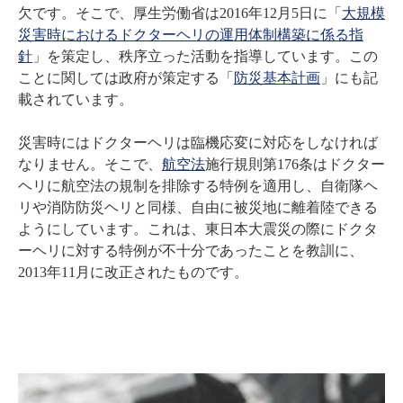
欠です。そこで、厚生労働省は2016年12月5日に「
大規模
災害時におけるドクターヘリの運用体制構築に係る指
針
」を策定し、秩序立った活動を指導しています。この
ことに関しては政府が策定する「
防災基本計画
」にも記
載されています。
災害時にはドクターヘリは臨機応変に対応をしなければ
なりません。そこで、
航空法
施行規則第176条はドクター
ヘリに航空法の規制を排除する特例を適用し、自衛隊ヘ
リや消防防災ヘリと同様、自由に被災地に離着陸できる
ようにしています。これは、東日本大震災の際にドクタ
ーヘリに対する特例が不十分であったことを教訓に、
2013年11月に改正されたものです。