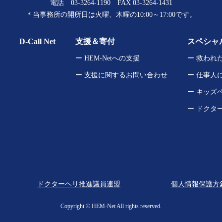
電話
03-3264-1190
FAX 03-3264-1431
＊当事務所の開所日は
火曜、木曜の10:00～17:00です。
D-Call Net
支援＆寄付
スペシャ
ー HEM-Netへの支援
ー 救われ
ー 支援に関するお問い合わせ
ー 仕事人
ー キッズ
ー ドクタ
ドクターヘリ推進議員連盟
個人情報保護方
Copyright ©︎ HEM-Net All rights reserved.