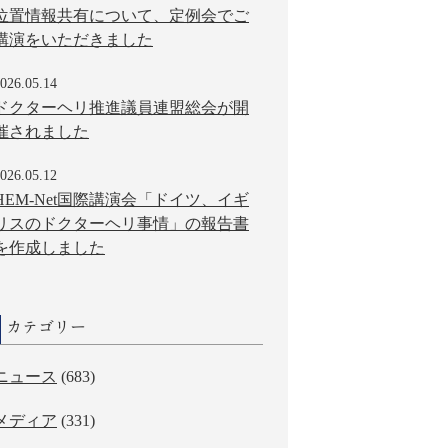
位置情報共有について、定例会でご
講演をいただきました
026.05.14
ドクターヘリ推進議員連盟総会が開
催されました
026.05.12
HEM-Net国際講演会「ドイツ、イギ
リスのドクターヘリ事情」の報告書
を作成しました
カテゴリー
ニュース
(683)
メディア
(331)