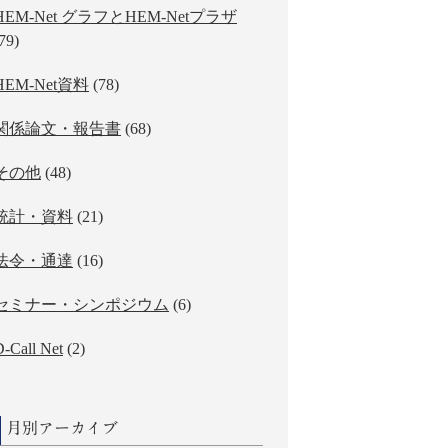
HEM-Net グラフとHEM-Netプラザ
79)
HEM-Net資料
(78)
関係論文・報告書
(68)
その他
(48)
統計・資料
(21)
法令・通達
(16)
セミナー・シンポジウム
(6)
-Call Net
(2)
月別アーカイブ