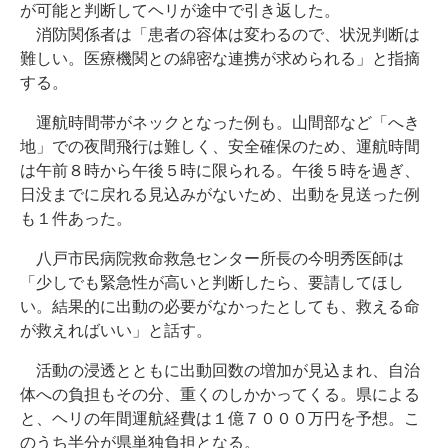
が可能と判断してヘリが途中で引き返した。
消防関係者は「患者の容体は変わるので、状況判断は
難しい。医療機関との綿密な連携が求められる」と指摘
する。
運航時間帯がネックとなった例も。山間部など「へき
地」での夜間飛行は難しく、安全確保のため、運航時間
は午前８時から午後５時に限られる。午後５時を過ぎ、
日没までに戻れる見込みがないため、出動を見送った例
も１件あった。
八戸市民病院救命救急センター所長の今明秀医師は
「少しでも緊急性が高いと判断したら、要請してほし
い。結果的に出動の必要がなかったとしても、救える命
が救えればいい」と話す。
活動の浸透とともに出動回数の増加が見込まれ、自治
体への負担もその分、重くのしかかってくる。県による
と、ヘリの年間運航経費は１億７０００万円を予想。こ
のうち半分が県単独負担となる。