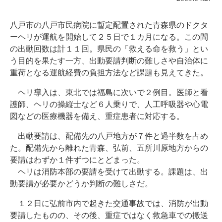
八戸市の八戸市民病院に暫定配置された青森県のドクタ
ーヘリが運航を開始して２５日で１カ月になる。この間
の出動回数は計１１回。県民の「救える命を救う」とい
う目的を果たす一方、出動要請判断の難しさや自治体に
重荷となる運航経費の負担方法など課題も見えてきた。
ヘリ導入は、東北では福島に次いで２例目。医師と看
護師、ヘリの操縦士など６人乗りで、人工呼吸器や心電
図などの医療機器を備え、重症患者に対応する。
出動要請は、配備先の八戸地方が７件と過半数を占め
た。配備先から離れた青森、弘前、五所川原地方からの
要請はわずか１件ずつにとどまった。
ヘリは消防本部の要請を受けて出動する。課題は、出
動要請が必要かどうか判断の難しさだ。
１２日に弘前市内で起きた交通事故では、消防が出動
要請したものの、その後、重症ではなく救急車での搬送