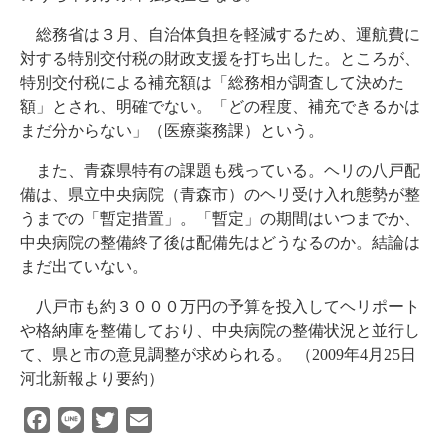
総務省は３月、自治体負担を軽減するため、運航費に
対する特別交付税の財政支援を打ち出した。ところが、
特別交付税による補充額は「総務相が調査して決めた
額」とされ、明確でない。「どの程度、補充できるかは
まだ分からない」（医療薬務課）という。
また、青森県特有の課題も残っている。ヘリの八戸配
備は、県立中央病院（青森市）のヘリ受け入れ態勢が整
うまでの「暫定措置」。「暫定」の期間はいつまでか、
中央病院の整備終了後は配備先はどうなるのか。結論は
まだ出ていない。
八戸市も約３０００万円の予算を投入してヘリポート
や格納庫を整備しており、中央病院の整備状況と並行し
て、県と市の意見調整が求められる。 （2009年4月25日
河北新報より要約）
Facebook
Line
Twitter
Email