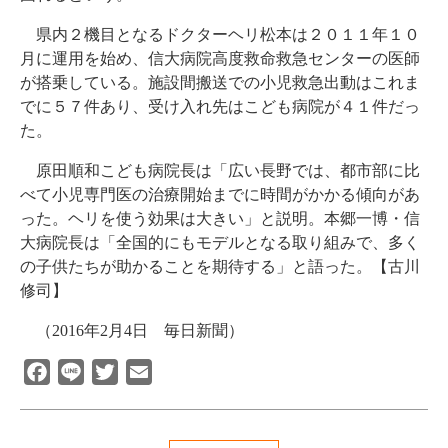
県内２機目となるドクターヘリ松本は２０１１年１０
月に運用を始め、信大病院高度救命救急センターの医師
が搭乗している。施設間搬送での小児救急出動はこれま
でに５７件あり、受け入れ先はこども病院が４１件だっ
た。
原田順和こども病院長は「広い長野では、都市部に比
べて小児専門医の治療開始までに時間がかかる傾向があ
った。ヘリを使う効果は大きい」と説明。本郷一博・信
大病院長は「全国的にもモデルとなる取り組みで、多く
の子供たちが助かることを期待する」と語った。【古川
修司】
（2016年2月4日 毎日新聞）
Facebook
Line
Twitter
Email