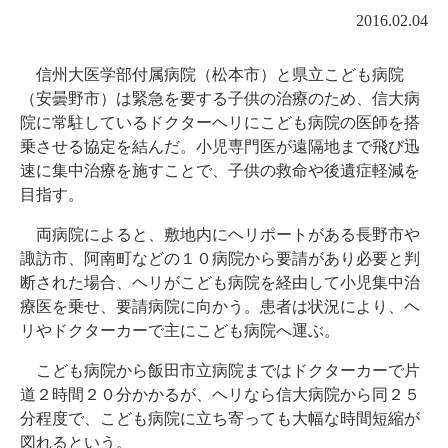
2016.02.04
信州大医学部付属病院（松本市）と県立こども病院
（安曇野市）は緊急を要する子供の治療のため、信大病
院に常駐しているドクターヘリにこども病院の医師を搭
乗させる協定を結んだ。小児専門医が遠隔地まで飛び迅
速に集中治療を施すことで、子供の救命や後遺症軽減を
目指す。
両病院によると、敷地内にヘリポートがある長野市や
諏訪市、阿南町などの１０病院から要請があり必要と判
断された場合、ヘリがこども病院を経由して小児集中治
療医を乗せ、要請病院に向かう。患者は状況により、ヘ
リやドクターカーで主にこども病院へ運ぶ。
こども病院から飯田市立病院まではドクターカーで片
道２時間２０分かかるが、ヘリなら信大病院から同２５
分程度で、こども病院に立ち寄っても大幅な時間短縮が
図れるという。