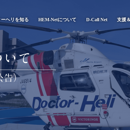
ターヘリを知る
HEM-Netについて
D-Call Net
支援
ついて
公告）