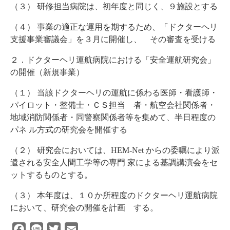
（３）
研修担当病院は、初年度と同じく、９施設とする
（４）
事業の適正な運用を期するため、「ドクターヘリ
支援事業審議会」を３月に開催し、
その審査を受ける
２．ドクターヘリ運航病院における「安全運航研究会」
の開催（新規事業）
（１）
当該ドクターヘリの運航に係わる医師・看護師・
パイロット・整備士・ＣＳ担当
者・航空会社関係者・
地域消防関係者・同警察関係者等を集めて、半日程度の
パネ
ル方式の研究会を開催する
（２）
研究会においては、
HEM-Net
からの委嘱により派
遣される安全人間工学等の専門
家による基調講演会をセ
ットするものとする。
（３）
本年度は、１０か所程度のドクターヘリ運航病院
において、研究会の開催を計画
する。
Facebook
Line
Twitter
Email