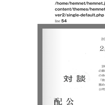
/home/hemnet/hemnet.j
content/themes/hemnet
ver2/single-default.php
line
54