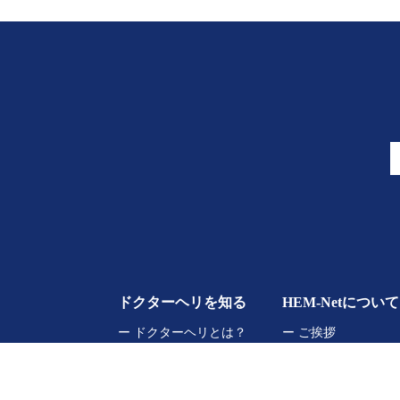
ドクターヘリを知る
HEM-Netについて
ー ドクターヘリとは？
ー ご挨拶
ー 拠点
ー 事業内容
ー 機内
ー 組織について