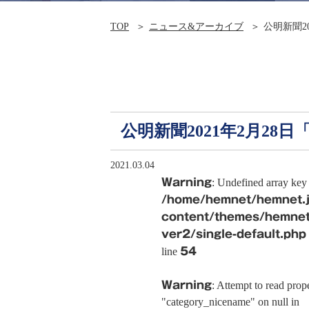
TOP
ニュース&アーカイブ
公明新聞2
公明新聞2021年2月28
2021.03.04
Warning
: Undefined array key 
/home/hemnet/hemnet.j
content/themes/hemnet
ver2/single-default.php
line
54
Warning
: Attempt to read prop
"category_nicename" on null in