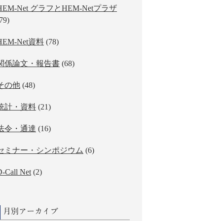
HEM-Net グラフとHEM-Netプラザ
79)
HEM-Net資料
(78)
関係論文・報告書
(68)
その他
(48)
統計・資料
(21)
法令・通達
(16)
セミナー・シンポジウム
(6)
-Call Net
(2)
月別アーカイブ