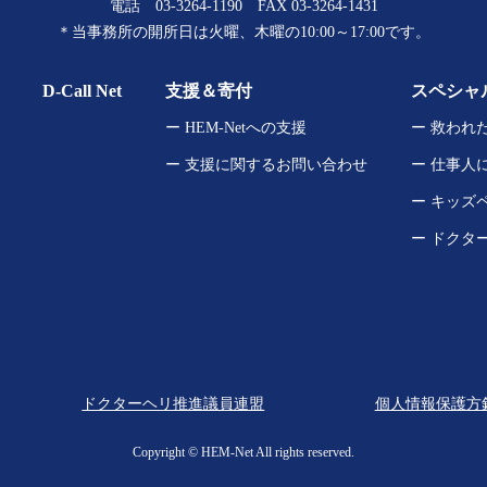
電話
03-3264-1190
FAX 03-3264-1431
＊当事務所の開所日は
火曜、木曜の10:00～17:00です。
D-Call Net
支援＆寄付
スペシャ
ー HEM-Netへの支援
ー 救われ
ー 支援に関するお問い合わせ
ー 仕事人
ー キッズ
ー ドクタ
ドクターヘリ推進議員連盟
個人情報保護方
Copyright ©︎ HEM-Net All rights reserved.