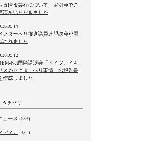
位置情報共有について、定例会でご
講演をいただきました
026.05.14
ドクターヘリ推進議員連盟総会が開
催されました
026.05.12
HEM-Net国際講演会「ドイツ、イギ
リスのドクターヘリ事情」の報告書
を作成しました
カテゴリー
ニュース
(683)
メディア
(331)