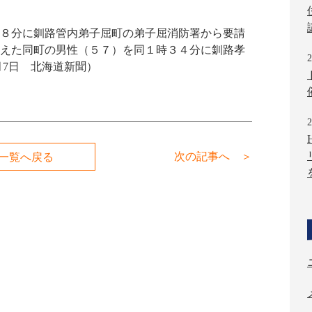
８分に釧路管内弟子屈町の弟子屈消防署から要請
えた同町の男性（５７）を同１時３４分に釧路孝
2
0月7日 北海道新聞）
2
次の記事へ ＞
一覧へ戻る