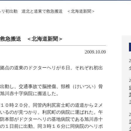
ヘリ初出動 道北と道東で救急搬送 ＜北海道新聞＞
救急搬送 ＜北海道新聞＞
2009.10.09
2
拠点の道東のドクターヘリが６日、それぞれ初出
2
出動し、交通事故で脳挫傷、頸椎（けいつい）骨
旭川赤十字病院に搬送した。
１０時２０分、同管内利尻富士町の道道から２メ
いるのが見つかり、利尻町の病院に運ばれた。午
2
防本部がドクターヘリの基地病院である旭川赤十
の１日前に出動、同３時１６分に同病院のヘリポ