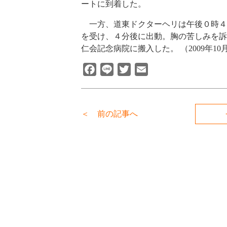
ートに到着した。
一方、道東ドクターヘリは午後０時４
を受け、４分後に出動。胸の苦しみを訴
仁会記念病院に搬入した。 （2009年1
Facebook
Line
Twitter
Email
＜ 前の記事へ