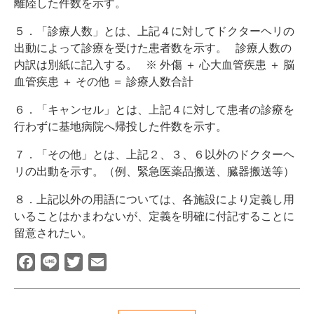
離陸した件数を示す。
５．「診療人数」とは、上記４に対してドクターヘリの
出動によって診療を受けた患者数を示す。
診療人数の
内訳は別紙に記入する。
※
外傷
＋
心大血管疾患
＋
脳
血管疾患
＋
その他
＝
診療人数合計
６．「キャンセル」とは、上記４に対して患者の診療を
行わずに基地病院へ帰投した件数を示す。
７．「その他」とは、上記２、３、６以外のドクターヘ
リの出動を示す。（例、緊急医薬品搬送、臓器搬送等）
８．上記以外の用語については、各施設により定義し用
いることはかまわないが、定義を明確に付記することに
留意されたい。
Facebook
Line
Twitter
Email