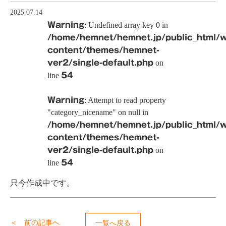
2025.07.14
Warning
: Undefined array key 0 in
/home/hemnet/hemnet.jp/public_html/
content/themes/hemnet-
ver2/single-default.php
on
line
54
Warning
: Attempt to read property
"category_nicename" on null in
/home/hemnet/hemnet.jp/public_html/
content/themes/hemnet-
ver2/single-default.php
on
line
54
只今作成中です。
＜ 前の記事へ
一覧へ戻る